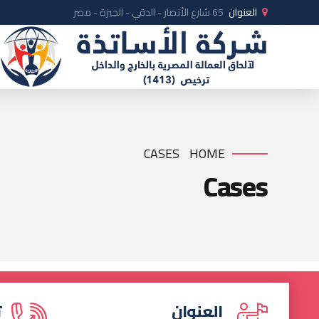
العنوان
65 شارع الأنصار - الدقي - الجيزة - مصر
CASES
HOME
Cases
العنوان
ت