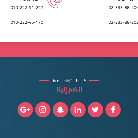
010-222-54-257
02-333-88-20
010-222-46-170
02-333-88-20
كن على تواصل معنا
انضم إلينا